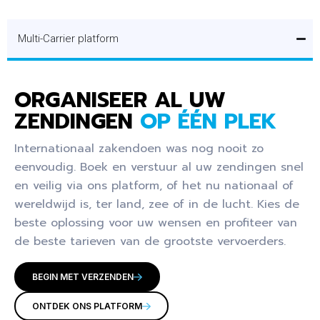
TWA
Maak
Verbind
AATS
OP
WIN
MER
RE
automati
eenvoudi
Integreer
Optimalis
KEL
CE
Multi-Carrier platform
sche
g uw
INTE
uw
eer uw
Koppel
Maak het
orderver
magazijn
Marktpla
e-
GRER
uw
beheren
werking,
beheer
ats-
commerc
MijnWeb
van uw
EN?
ORGANISEER AL UW
real-time
software
winkel
e
winkel
webshop
Wilt u
ZENDINGEN
OP ÉÉN PLEK
tracking
met ons
om uw
activiteit
met ons
nog
een ERP,
updates
platform
verkoopp
en door
platform
flexibeler
WMS,
Internationaal zakendoen was nog nooit zo
en
voor een
rocessen
Prestash
voor een
door
webshop
eenvoudig. Boek en verstuur al uw zendingen snel
efficiënt
duidelijk
te
op te
efficiënt
deze te
of een
en veilig via ons platform, of het nu nationaal of
verzendb
overzicht
automati
integrere
e
integrere
andere
wereldwijd is, ter land, zee of in de lucht. Kies de
eheer
van uw
seren en
n met
orderafh
n met
applicati
beste oplossing voor uw wensen en profiteer van
mogelijk
inventaris
uw
ons
andeling
ons
e
de beste tarieven van de grootste vervoerders.
door
en
verzendb
platform
en
platform,
integrere
verbindin
zendinge
eheer te
voor
naadloze
waardoor
n die
BEGIN MET VERZENDEN
g te
n.
verbeter
geautom
verzendi
de
nog niet
maken
en.
atiseerde
ng.
reikwijdt
ONTDEK ONS PLATFORM
in dit