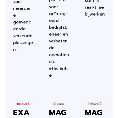
platform
sten in
voor
voor
real-time
meerder
geïntegr
bijwerken
e
eerd
.
geavanc
bedrijfsb
eerde
eheer en
verzendo
verbeter
plossinge
de
n.
operation
ele
efficiënti
e.
EXA
MAG
MAG