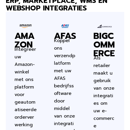
ERP, MARKETPLACE, WMS EN
WEBSHOP INTEGRATIES
AMA
AFAS
BIGC
Koppel
ZON
OMM
ons
Integreer
ERCE
verzendp
uw
Als
latform
Amazon-
retailer
met uw
winkel
maakt u
AFAS
met ons
gebruik
bedrijfss
platform
van onze
oftware
voor
integrati
door
geautom
es om
middel
atiseerde
uw e-
van onze
orderver
commerc
integrati
werking
e