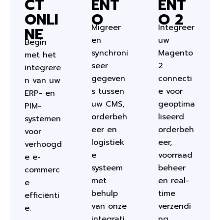
CT
ENT
ENT
ONLI
O
O 2
Migreer
Integreer
NE
en
uw
Begin
synchroni
Magento
met het
seer
2
integrere
gegeven
connecti
n van uw
s tussen
e voor
ERP- en
uw CMS,
geoptima
PIM-
orderbeh
liseerd
systemen
eer en
orderbeh
voor
logistiek
eer,
verhoogd
e
voorraad
e e-
systeem
beheer
commerc
met
en real-
e
behulp
time
efficiënti
van onze
verzendi
e.
integrati
ng.