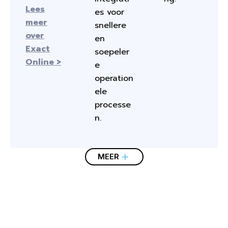
Lees
es voor
meer
snellere
over
en
Exact
soepeler
Online >
e
operation
ele
processe
n.
MEER
NIEU
WE
MAR
PRES
MIJN
SHO
PICQ
WOO
SOF
KTPL
TASH
WEB
PIFY
ER
COM