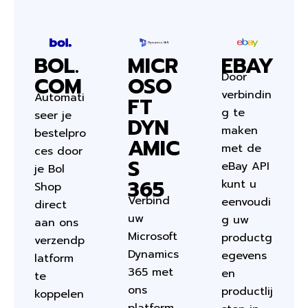
BOL.
MICR
EBAY
Door
COM
OSO
verbindin
Automati
FT
g te
seer je
DYN
maken
bestelpro
AMIC
met de
ces door
S
eBay API
je Bol
365
kunt u
Shop
Verbind
eenvoudi
direct
uw
g uw
aan ons
Microsoft
productg
verzendp
Dynamics
egevens
latform
365 met
en
te
ons
productlij
koppelen