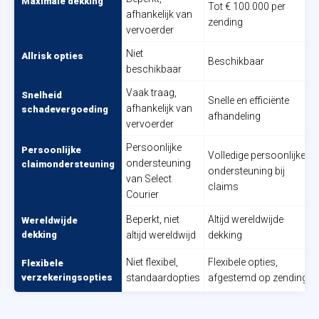
Maximale dekking
Tot € 100.000 per
afhankelijk van
zending
vervoerder
Niet
Allrisk opties
Beschikbaar
beschikbaar
Vaak traag,
Snelheid
Snelle en efficiënte
afhankelijk van
schadevergoeding
afhandeling
vervoerder
Persoonlijke
Persoonlijke
Volledige persoonlijke
ondersteuning
claimondersteuning
ondersteuning bij
van Select
claims
Courier
Beperkt, niet
Altijd wereldwijde
Wereldwijde
dekking
altijd wereldwijd
dekking
Niet flexibel,
Flexibele opties,
Flexibele
verzekeringsopties
standaardopties
afgestemd op zending